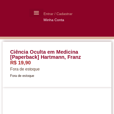
Entrar / Cadastrar
Minha Conta
MOLDES CERÂMICA
LIVROS USADOS
Ciência Oculta em Medicina
[Paperback] Hartmann, Franz
R$
19,90
Fora de estoque
Fora de estoque