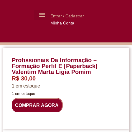
Entrar / Cadastrar
Minha Conta
MOLDES CERÂMICA
LIVROS USADOS
Profissionais Da Informação –
Formação Perfil E [Paperback]
Valentim Marta Ligia Pomim
R$
30,00
1 em estoque
1 em estoque
COMPRAR AGORA