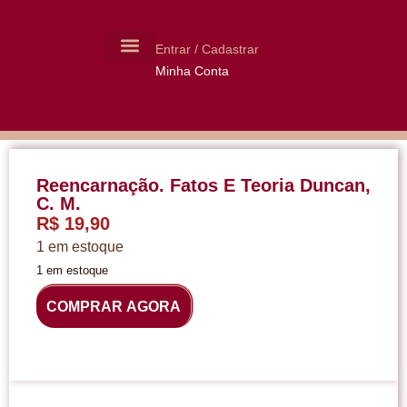
Entrar / Cadastrar
Minha Conta
MOLDES CERÂMICA
LIVROS USADOS
Reencarnação. Fatos E Teoria Duncan,
C. M.
R$
19,90
1 em estoque
1 em estoque
COMPRAR AGORA