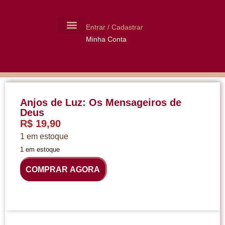
Entrar / Cadastrar
Minha Conta
MOLDES CERÂMICA
LIVROS USADOS
Anjos de Luz: Os Mensageiros de
Deus
R$
19,90
1 em estoque
1 em estoque
COMPRAR AGORA