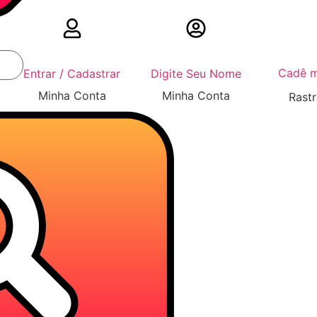
Cadê m
Entrar / Cadastrar
Digite Seu Nome
Minha Conta
Minha Conta
Rast