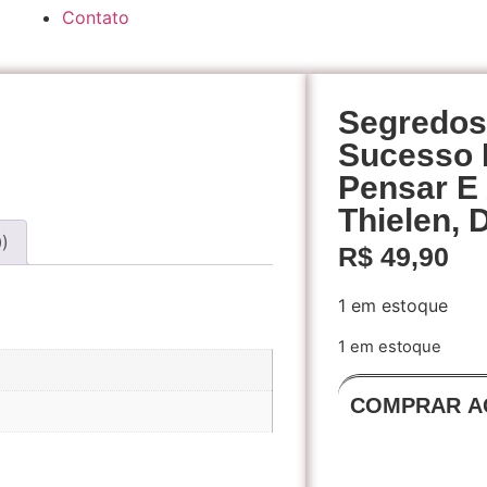
Contato
Segredos
Sucesso 
Pensar E 
Thielen, 
0)
R$
49,90
1 em estoque
1 em estoque
COMPRAR A