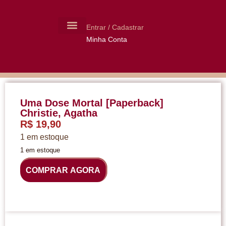
Entrar / Cadastrar
Minha Conta
MOLDES CERÂMICA
LIVROS USADOS
Uma Dose Mortal [Paperback]
Christie, Agatha
R$
19,90
1 em estoque
1 em estoque
COMPRAR AGORA