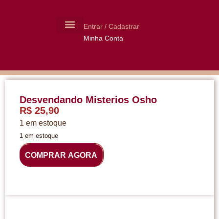
Entrar / Cadastrar
Minha Conta
MOLDES CERÂMICA
LIVROS USADOS
Desvendando Misterios Osho
R$
25,90
1 em estoque
1 em estoque
COMPRAR AGORA