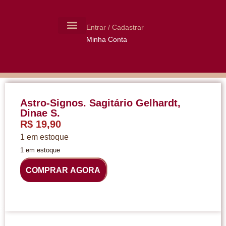
Entrar / Cadastrar
Minha Conta
MOLDES CERÂMICA
LIVROS USADOS
Astro-Signos. Sagitário Gelhardt,
Dinae S.
R$
19,90
1 em estoque
1 em estoque
COMPRAR AGORA