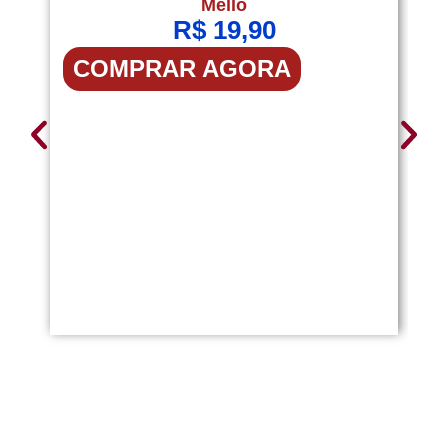
Mello
R$
19,90
[H
COMPRAR AGORA