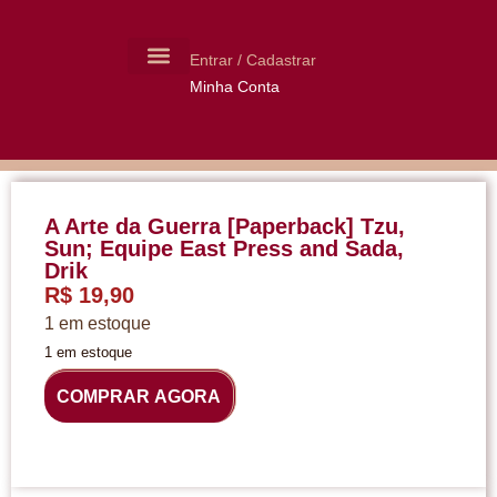
Entrar / Cadastrar
Minha Conta
MOLDES CERÂMICA
LIVROS USADOS
A Arte da Guerra [Paperback] Tzu,
Sun; Equipe East Press and Sada,
Drik
R$
19,90
1 em estoque
1 em estoque
COMPRAR AGORA