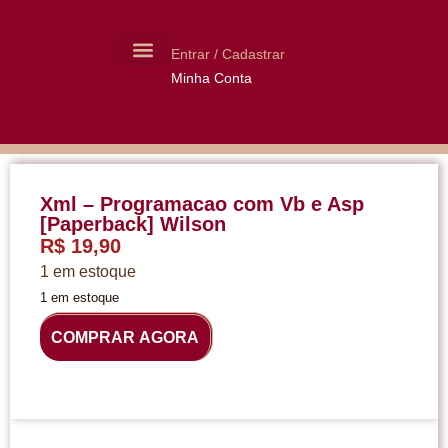
Entrar / Cadastrar
Minha Conta
MOLDES CERÂMICA
LIVROS USADOS
Xml – Programacao com Vb e Asp
[Paperback] Wilson
R$
19,90
1 em estoque
1 em estoque
COMPRAR AGORA