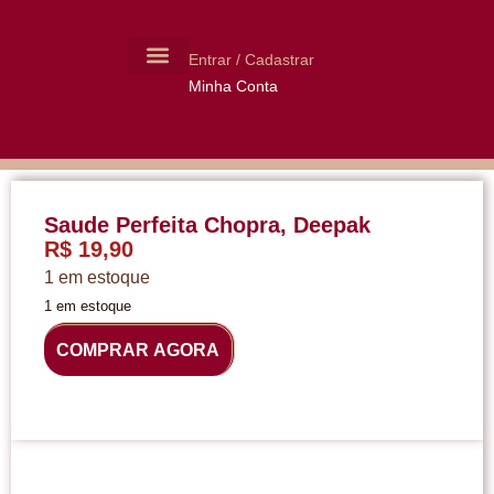
Entrar / Cadastrar
Minha Conta
MOLDES CERÂMICA
LIVROS USADOS
Saude Perfeita Chopra, Deepak
R$
19,90
1 em estoque
1 em estoque
COMPRAR AGORA