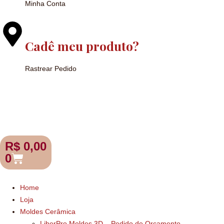
Minha Conta
Cadê meu produto?
Rastrear Pedido
R$
0,00
0
Home
Loja
Moldes Cerâmica
LiberPro Moldes 3D – Pedido de Orçamento