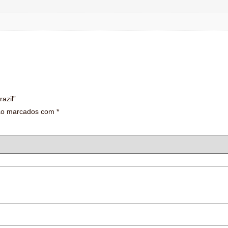
azil”
são marcados com
*