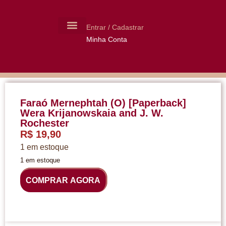
Entrar / Cadastrar
Minha Conta
MOLDES CERÂMICA
LIVROS USADOS
Faraó Mernephtah (O) [Paperback]
Wera Krijanowskaia and J. W.
Rochester
R$
19,90
1 em estoque
1 em estoque
COMPRAR AGORA