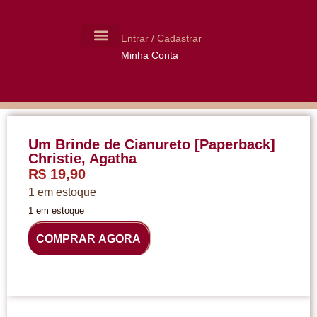
Entrar / Cadastrar
Minha Conta
MOLDES CERÂMICA
LIVROS USADOS
Um Brinde de Cianureto [Paperback]
Christie, Agatha
R$
19,90
1 em estoque
1 em estoque
COMPRAR AGORA