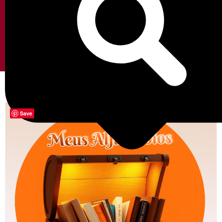
Entrar / Cadastrar
Minha Conta
Início
/
Livro Usado em Boas Condições
/ Semente De Mostarda
Osho
Save