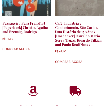
Passageiro Para Frankfurt
Café, Industria e
[Paperback] Christie, Agatha
Conhecimento. São Carlos,
and Breunig, Rodrigo
Uma História de 150 Anos
[Hardcover] Oswaldo Mario
R$
19,90
Serra Truzzi; Ricardo Tilkian
and Paulo Reali Nunes
COMPRAR AGORA
R$
49,90
COMPRAR AGORA