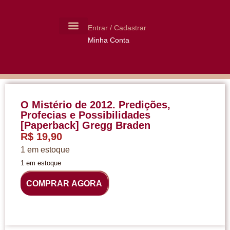
Entrar / Cadastrar
Minha Conta
MOLDES CERÂMICA
LIVROS USADOS
O Mistério de 2012. Predições,
Profecias e Possibilidades
[Paperback] Gregg Braden
R$
19,90
1 em estoque
1 em estoque
COMPRAR AGORA