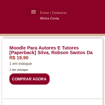
Entrar / Cadastrar
Minha Conta
MOLDES CERÂMICA
LIVROS USADOS
Moodle Para Autores E Tutores
[Paperback] Silva, Robson Santos Da
R$
19,90
1 em estoque
1 em estoque
COMPRAR AGORA