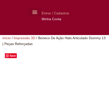
Entrar / Cadastrar
Minha Conta
MOLDES CERÂMICA
LIVROS USADOS
Início
/
Impressão 3D
/ Boneco De Ação Halo Articulado Dummy 13
| Peças Reforçadas
Save