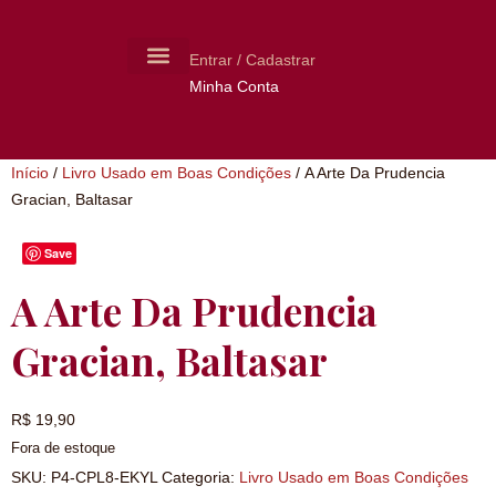
Entrar / Cadastrar
Minha Conta
MOLDES CERÂMICA
LIVROS USADOS
Início
/
Livro Usado em Boas Condições
/ A Arte Da Prudencia
Gracian, Baltasar
Save
A Arte Da Prudencia
Gracian, Baltasar
R$
19,90
Fora de estoque
SKU:
P4-CPL8-EKYL
Categoria:
Livro Usado em Boas Condições