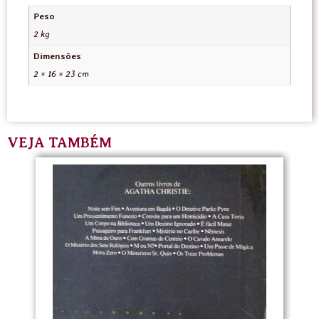
Peso
2 kg
Dimensões
2 × 16 × 23 cm
VEJA TAMBÉM
U