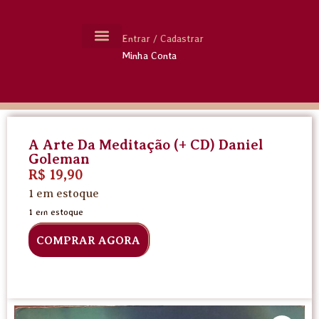
Entrar / Cadastrar
Minha Conta
MOLDES CERÂMICA
LIVROS USADOS
A Arte Da Meditação (+ CD) Daniel
Goleman
R$
19,90
1 em estoque
1 em estoque
COMPRAR AGORA