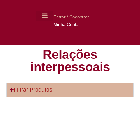
Entrar / Cadastrar
Minha Conta
MOLDES CERÂMICA
LIVROS USADOS
Relações
interpessoais
Filtrar Produtos