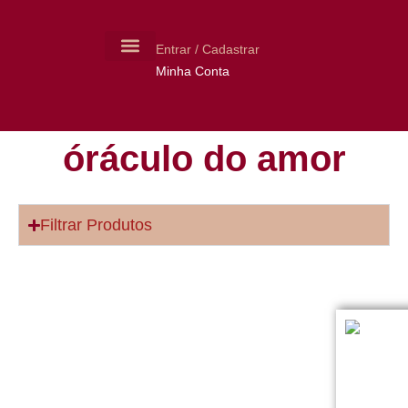
Entrar / Cadastrar
Minha Conta
MOLDES CERÂMICA
LIVROS USADOS
óráculo do amor
Filtrar Produtos