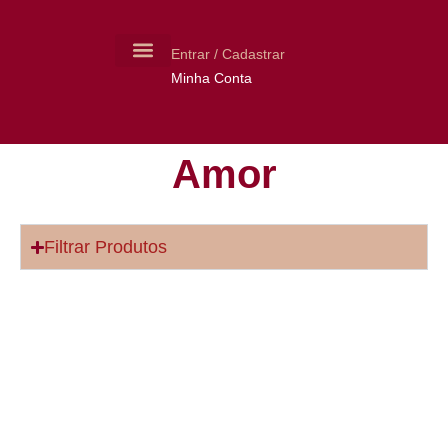
Entrar / Cadastrar
Minha Conta
MOLDES CERÂMICA
LIVROS USADOS
Amor
Filtrar Produtos