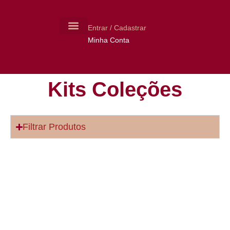
Entrar / Cadastrar
Minha Conta
MOLDES CERÂMICA
LIVROS USADOS
Kits Coleções
Filtrar Produtos